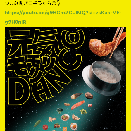
つまみ聞きコチラから😏👇
https://youtu.be/g9HGmZCUIMQ?si=zsKak-ME-
g9H0nlR