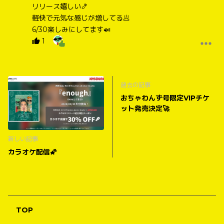
リリース嬉しい🍤
軽快で元気な感じが増してる🥟
6/30楽しみにしてます🍛
1
過去の記事
おちゃわんず号限定VIPチケ
ット発売決定🚀
新しい記事
カラオケ配信🌠
TOP