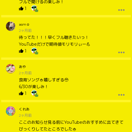
フルで聞けるの楽しみ！
1
asm☺︎
2ヶ月前
待ってた！！！早くフル聴きたいっ！
YouTubeだけで期待値モリモリぃー💪
1
あや
2ヶ月前
食育ソング🍚嬉しすぎる🥹
6/30が楽しみ！
1
くれあ
2ヶ月前
ここのお知らせ見る前にYouTubeのおすすめに出てきて
びっくりしてたところでした🍚