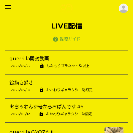
ロ
LIVE配信
視聴ガイド
guerrilla開封動画
2026/07/22
なみもりプラネット🪐以上
絵描き描き
2026/07/10
おかわりギャラクシー🚀限定
おちゃわんず号からおばんです #6
2026/06/12
おかわりギャラクシー🚀限定
guerrilla GYOZA Ⅱ