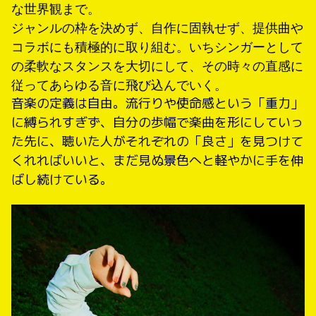
な世界観まで。
ジャンルの枠を決めず、自作に固執せず、提供曲や
コラボにも積極的に取り組む。いちシンガーとして
の柔軟なスタンスを大切にして、その時々の直感に
従ってあらゆる音に飛び込んでいく。
音楽の定義は自由。流行りや使命感という「重力」
に縛られすぎず、自分の歩幅で楽曲を形にしていっ
た先に、聴いた人がそれぞれの「良さ」を見つけて
くれればいいと、まだ見ぬ景色へと軽やかに手を伸
ばし続けている。