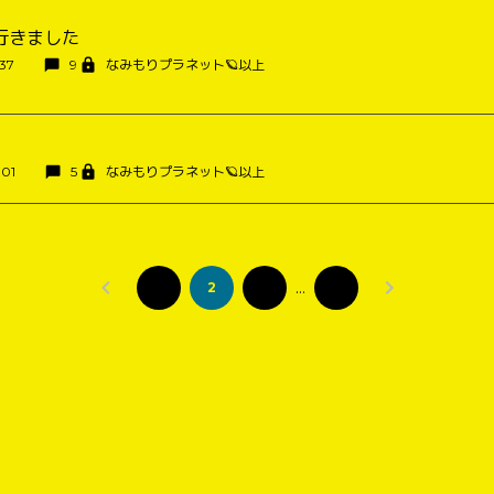
行きました
:37
9
なみもりプラネット🪐以上
:01
5
なみもりプラネット🪐以上
…
1
2
3
8