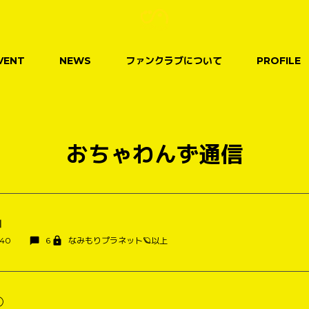
VENT
NEWS
ファンクラブについて
PROFILE
おちゃわんず通信
Ⅲ
:40
6
なみもりプラネット🪐以上
②