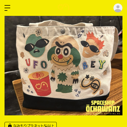
ロ
なみもりプラネット🪐以上