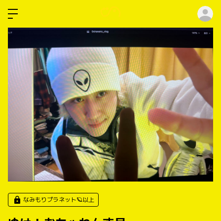
ロ
なみもりプラネット🪐以上